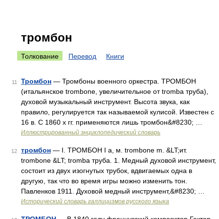
тромбон
Толкование
Перевод
Книги
Тромбон
— Тромбоны военного оркестра. ТРОМБОН
11
(итальянское trombone, увеличительное от tromba труба),
духовой музыкальный инструмент. Высота звука, как
правило, регулируется так называемой кулисой. Известен с
16 в. С 1860 х гг. применяются лишь тромбон&#8230; …
Иллюстрированный энциклопедический словарь
тромбон
— I. ТРОМБОН I а, м. trombone m. &LT;ит.
12
trombone &LT; tromba труба. 1. Медный духовой инструмент,
состоит из двух изогнутых трубок, вдвигаемых одна в
другую, так что во время игры можно изменить тон.
Павленков 1911. Духовой медный инструмент,&#8230; …
Исторический словарь галлицизмов русского языка