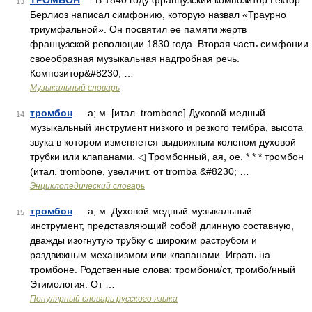
ТРОМБОН
— В 1840 году французский композитор Гектор
13
Берлиоз написал симфонию, которую назвал «Траурно
триумфальной». Он посвятил ее памяти жертв
французской революции 1830 года. Вторая часть симфонии
своеобразная музыкальная надгробная речь.
Композитор&#8230; …
Музыкальный словарь
тромбон
— а; м. [итал. trombone] Духовой медный
14
музыкальный инструмент низкого и резкого тембра, высота
звука в котором изменяется выдвижным коленом духовой
трубки или клапанами. ◁ Тромбонный, ая, ое. * * * тромбон
(итал. trombone, увеличит. от tromba &#8230; …
Энциклопедический словарь
тромбон
— а, м. Духовой медный музыкальный
15
инструмент, представляющий собой длинную составную,
дважды изогнутую трубку с широким раструбом и
раздвижным механизмом или клапанами. Играть на
тромбоне. Родственные слова: тромбони/ст, тромбо/нный
Этимология: От …
Популярный словарь русского языка