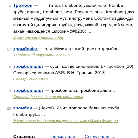
Тромбон
— (итал. trombone, увеличит. от tromba
16
труба; франц. trombone, нем. Posaune, англ. trombone) дух.
медный мундштучный муз. инструмент. Состоит из дважды
изогнутой цилиндрич. трубки, раздвижной в средней части,
заканчивающейся широким&#8230; …
Музыкальная энциклопедия
тромбоніст
— а, ч. Музикант, який грає на тромбоні …
17
Український тлумачний словник
тромбон-альт
— сущ., кол во синонимов: 1 • тромбон (10)
18
Словарь синонимов ASIS. В.Н. Тришин. 2013 …
Словарь синонимов
тромбон-альт
— тромбон альт, тромбона альта …
19
Орфографический словарь-справочник
тромбон
— (Чехов). Из ит. trombone большая труба :
20
tromba труба …
Этимологический словарь русского языка Макса Фасмера
Страницы
←
Предыдущая
Следующая
→